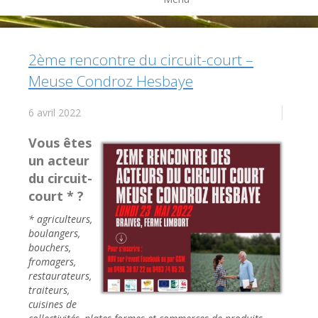
2ème rencontre du circuit-court –
Meuse Condroz Hesbaye
6 avril 2022
Vous êtes
un acteur
du circuit-
court * ?
* agriculteurs,
boulangers,
bouchers,
fromagers,
restaurateurs,
traiteurs,
cuisines de