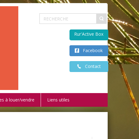
Rur'Active Box
Facebook
Contact
es à louer/vendre
Liens utiles