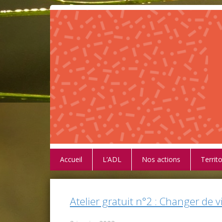
Accueil
L’ADL
Nos actions
Territo
Atelier gratuit n°2 : Changer de v