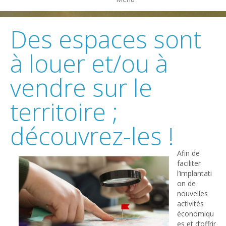
Des espaces sont
à louer et/ou à
vendre sur le
territoire ;
découvrez-les !
Afin de
faciliter
l’implantati
on de
nouvelles
activités
économiqu
es et d’offrir