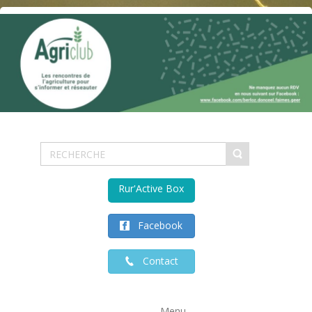
Rur'Active Box
Facebook
Contact
Menu