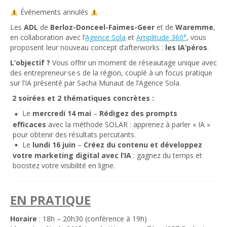
Événements annulés
Les
ADL
de
Berloz-Donceel-Faimes-Geer
et de
Waremme
,
en collaboration avec l’
Agence Sola
et
Amplitude 360°
, vous
proposent leur nouveau concept d’afterworks :
les IA’péros
.
L’objectif ?
Vous offrir un moment de réseautage unique avec
des entrepreneur·se·s de la région, couplé à un focus pratique
sur l’IA présenté par Sacha Munaut de l’Agence Sola.
2 soirées et 2 thématiques concrètes :
Le
mercredi 14 mai
–
Rédigez des prompts
efficaces
avec la méthode SOLAR : apprenez à parler « IA »
pour obtenir des résultats percutants.
Le
lundi 16 juin
–
Créez du contenu et développez
votre marketing digital avec l’IA
: gagnez du temps et
boostez votre visibilité en ligne.
EN PRATIQUE
Horaire
: 18h – 20h30 (conférence à 19h)