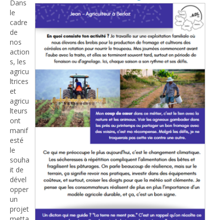
Dans
le
cadre
de
nos
action
s, les
agricu
ltrices
et
agricu
lteurs
ont
manif
esté
le
souha
it de
dével
opper
un
projet
metta