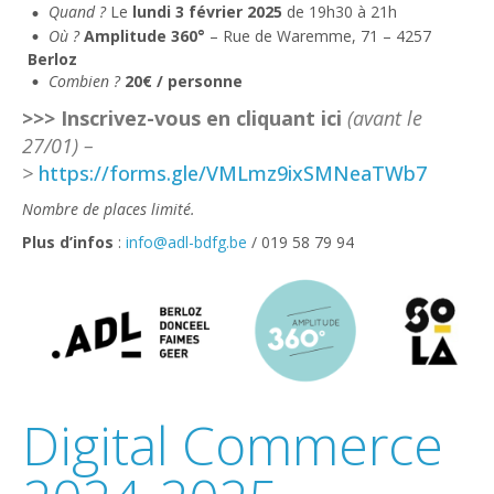
Quand ?
Le
lundi 3 février 2025
de 19h30 à 21h
Où ?
Amplitude 360°
– Rue de Waremme, 71 – 4257
Berloz
Combien ?
20€ / personne
>>> Inscrivez-vous en cliquant ici
(avant le
27/01) –
>
https://forms.gle/VMLmz9ixSMNeaTWb7
Nombre de places limité.
Plus d’infos
:
info@adl-bdfg.be
/ 019 58 79 94
Digital Commerce