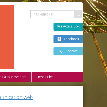
Rur'Active Box
Facebook
Contact
es à louer/vendre
Liens utiles
mmunication web