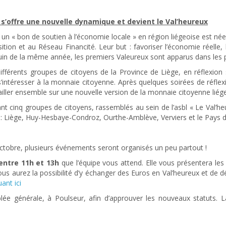
 s’offre une nouvelle dynamique et devient le Val’heureux
 un « bon de soutien à l’économie locale » en région liégeoise est née 
ition et au Réseau Financité. Leur but : favoriser l’économie réelle
uin de la même année, les premiers Valeureux sont apparus dans les
férents groupes de citoyens de la Province de Liège, en réflexion su
ntéresser à la monnaie citoyenne. Après quelques soirées de réflexi
iller ensemble sur une nouvelle version de la monnaie citoyenne liégeo
nt cinq groupes de citoyens, rassemblés au sein de l’asbl « Le Val’he
: Liège, Huy-Hesbaye-Condroz, Ourthe-Amblève, Verviers et le Pays 
 octobre, plusieurs événements seront organisés un peu partout !
entre 11h et 13h
que l’équipe vous attend. Elle vous présentera les
 aurez la possibilité d’y échanger des Euros en Val’heureux et de déc
uant ici
lée générale, à Poulseur, afin d’approuver les nouveaux statuts. 