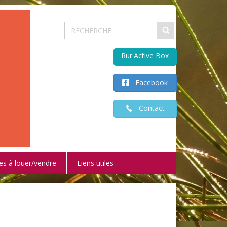
Rur'Active Box
Facebook
Contact
es à louer/vendre
Liens utiles