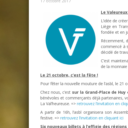
17 octobre 2017
Le Valeureux
L’idée de créer
Liège en Trans
fondée et en j
Récemment, dif
commencé à s’i
décidé de trava
C’est maintena
de la monnaie 
Le 21 octobre, c’est la fête !
Pour fêter la nouvelle mouture de l’asbl, le 21
Chez nous, c’est
sur la Grand-Place de Huy 
bénévoles et commerçants déjà partenaires, vous
La Val’heureuse. =>
retrouvez l’invitation en cliq
A partir de 16h, l’asbl organisera son Assemb
festive. =>
retrouvez l’invitation en cliquant ici
Six nouveaux billets à l’effigie des régions