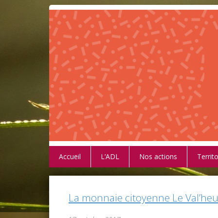
Accueil
L’ADL
Nos actions
Territo
La monnaie citoyenne Le Val’heu