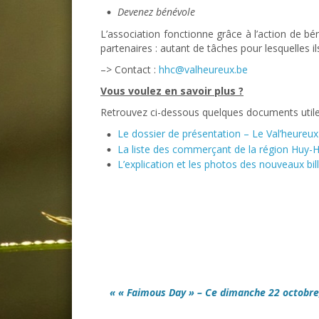
Devenez bénévole
L’association fonctionne grâce à l’action de bé
partenaires : autant de tâches pour lesquelles il
–> Contact :
hhc@valheureux.be
Vous voulez en savoir plus ?
Retrouvez ci-dessous quelques documents utile
Le dossier de présentation – Le Val’heureux
La liste des commerçant de la région Huy
L’explication et les photos des nouveaux bil
« « Faimous Day » – Ce dimanche 22 octobre,