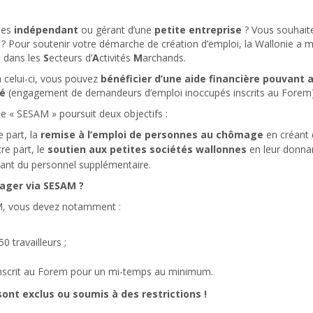
tes
indépendant
ou gérant d’une
petite entreprise
? Vous souhait
é ? Pour soutenir votre démarche de création d’emploi, la Wallonie a mi
 dans les
S
ecteurs d’
A
ctivités
M
archands.
 celui-ci, vous pouvez
bénéficier d’une aide financière
pouvant at
gé
(engagement de demandeurs d’emploi inoccupés inscrits au Forem)
e « SESAM » poursuit deux objectifs :
e part, la
remise à l’emploi de personnes au chômage
en créant 
tre part, le
soutien aux petites sociétés wallonnes
en leur donnant
ant du personnel supplémentaire.
gager via SESAM ?
AM, vous devez notamment :
 travailleurs ;
nscrit au Forem pour un mi-temps au minimum.
ont exclus ou soumis à des restrictions !