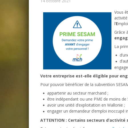
14 octobre 2021
Vous ê
activit
l’
E
mploi
Grâce à
enga
La prim
d’un
d’au
engage
Votre entreprise est-elle éligible pour en
Pour pouvoir bénéficier de la subvention SES
appartenir au secteur marchand ;
être indépendant ou une PME de moins de 50
avoir une unité d’exploitation en Wallonie ;
engager un demandeur d’emploi inoccupé i
ATTENTION : Certains secteurs d’activité s