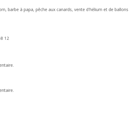
rn, barbe à papa, pêche aux canards, vente d'hélium et de ballons
58 12
ntaire.
ntaire.