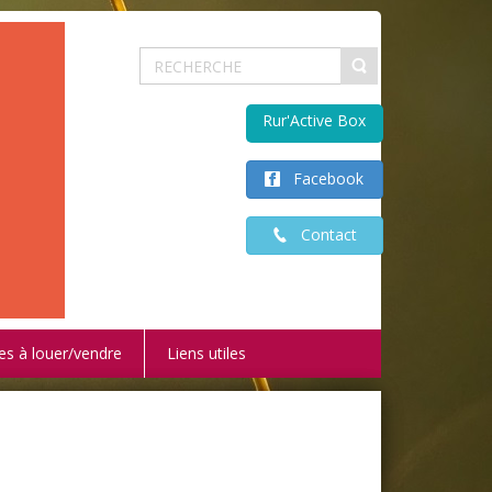
Rur'Active Box
Facebook
Contact
es à louer/vendre
Liens utiles