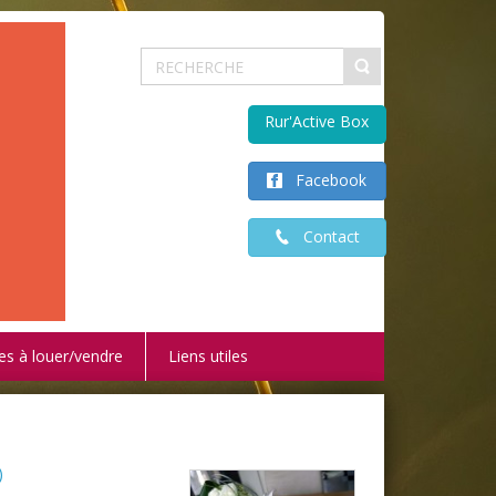
Rur'Active Box
Facebook
Contact
es à louer/vendre
Liens utiles
)