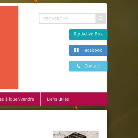
Rur'Active Box
Facebook
Contact
es à louer/vendre
Liens utiles