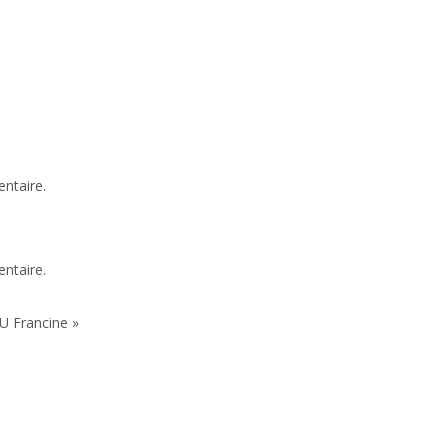
ntaire.
ntaire.
 Francine »