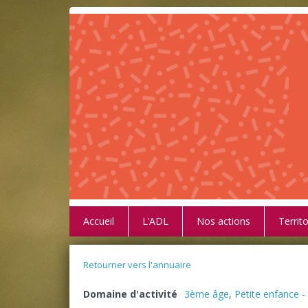
Accueil
L’ADL
Nos actions
Territo
Retourner vers l'annuaire
Domaine d'activité
3ème âge
,
Petite enfance 