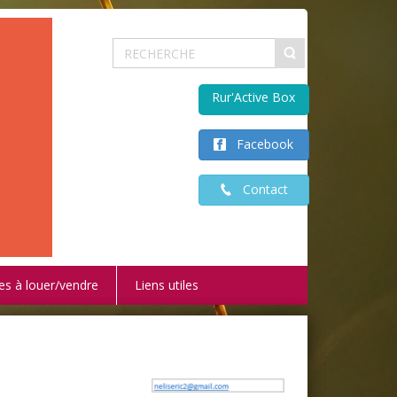
Rur'Active Box
Facebook
Contact
es à louer/vendre
Liens utiles