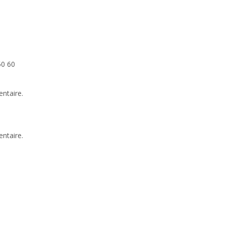
50 60
ntaire.
ntaire.