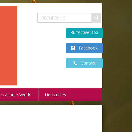
Rur'Active Box
Facebook
Contact
es à louer/vendre
Liens utiles