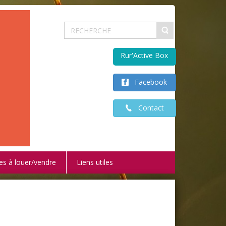
Rur'Active Box
Facebook
Contact
es à louer/vendre
Liens utiles