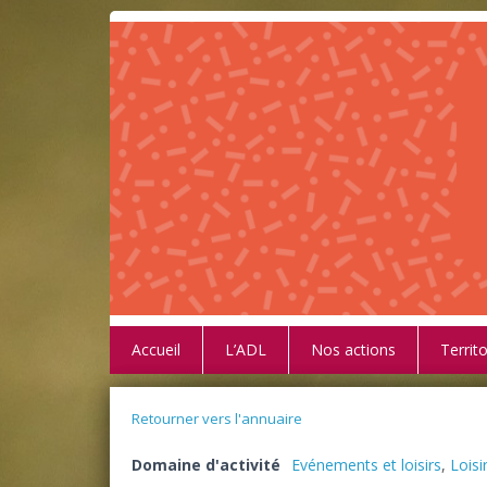
Accueil
L’ADL
Nos actions
Territo
Retourner vers l'annuaire
Domaine d'activité
Evénements et loisirs
,
Loisi