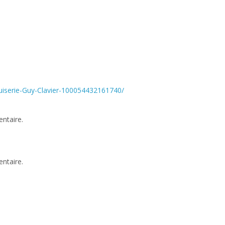
iserie-Guy-Clavier-100054432161740/
ntaire.
ntaire.