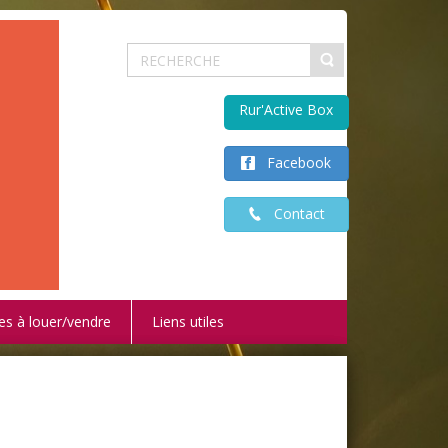
Rur'Active Box
Facebook
Contact
es à louer/vendre
Liens utiles