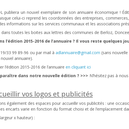
DL publiera un nouvel exemplaire de son annuaire économique ! Édité t
uisque celui-ci reprend les coordonnées des entreprises, commerces, ar
es informations sur les services communaux et les associations prés
bué dans toutes les boites aux lettres des communes de Berloz, Doncee
ns l’édition 2015-2016 de l’annuaire ?
Il vous reste quelques jo
19/33 99 89-96 ou par mail à
adlannuaire@gmail.com
(sans nouvelle
e nouvel annuaire).
r l’édition 2015-2016 de l’annuaire
en cliquant ici
paraître dans notre nouvelle édition ? >>>
N’hésitez pas à nou
illir vos logos et publicités
s également des espaces pour accueillir vos publicités : une occasio
des encarts varie en fonction du format choisi et de l’emplacement dan
largeur x hauteur) :