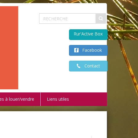
Rur'Active Box
Facebook
Contact
es à louer/vendre
Liens utiles