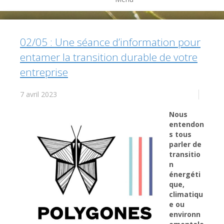
02/05 : Une séance d’information pour
entamer la transition durable de votre
entreprise
7 avril 2023
Nous
entendon
s tous
parler de
transitio
n
énergéti
que,
climatiqu
e ou
environn