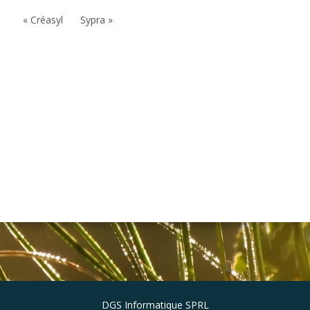
« Créasyl
Sypra »
DGS Informatique SPRL