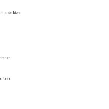
retien de biens
ntaire.
ntaire.