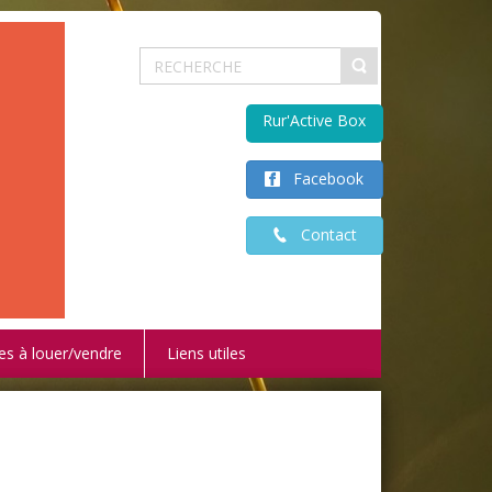
Rur'Active Box
Facebook
Contact
es à louer/vendre
Liens utiles