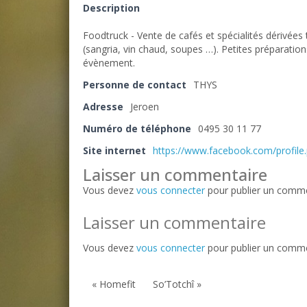
Description
Foodtruck - Vente de cafés et spécialités dérivées 
(sangria, vin chaud, soupes …). Petites préparatio
évènement.
Personne de contact
THYS
Adresse
Jeroen
Numéro de téléphone
0495 30 11 77
Site internet
https://www.facebook.com/profil
Laisser un commentaire
Vous devez
vous connecter
pour publier un comme
Laisser un commentaire
Vous devez
vous connecter
pour publier un comme
« Homefit
So’Totchî »