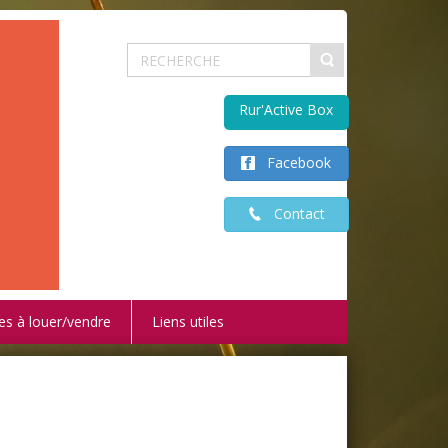
Rur'Active Box
Facebook
Contact
es à louer/vendre
Liens utiles