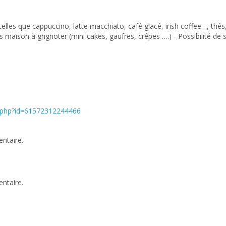
telles que cappuccino, latte macchiato, café glacé, irish coffee…, thés,
ns maison à grignoter (mini cakes, gaufres, crêpes ….) - Possibilité d
e.php?id=61572312244466
ntaire.
ntaire.