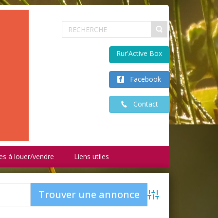
Rur'Active Box
Facebook
Contact
es à louer/vendre
Liens utiles
Advanced Search