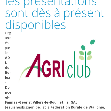
les présentations
sont dès à présent
disponibles
Org
anis
és
par
les
AD
L
de
Ber
loz
-
Do
nce
el-
Faimes-Geer
et
Villers-le-Bouillet, le
GAL
Jesuishesbignon.be
, let la
Fédération Rurale de Wallonie
,