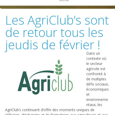
Les AgriClub’s sont
de retour tous les
jeudis de février !
Dans un
contexte où
le secteur
agricole est
confronté à
de multiples
défis sociaux,
économiques
et
environneme
ntaux, les
AgriClub’s continuent d’offrir des moments uniques de
réflexion, d’échanges et de formations aux agriculteurs et aux