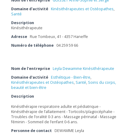
Nom de l'entreprise
GUISSET Anne-Sophie et Serge
Domaine d'activité
Kinésithérapeutes et Ostéopathes
,
Santé
Description
Kinésithérapeute
Adresse
Rue Tombeux, 41 - 4357 Haneffe
Numéro de téléphone
04 259 59 66
Nom de l'entreprise
Leyla Dewamme Kinésithérapeute
Domaine d'activité
Esthétique - Bien-être
,
Kinésithérapeutes et Ostéopathes
,
Santé
,
Soins du corps,
beauté et bien-être
Description
Kinésithérapie respiratoire adulte et pédiatrique -
Kinésithérapie de l’allaitement - Torticolis/plagiocéphalie -
Troubles de l’oralité 0-3 ans - Massage périnatal - Massage
féminin - Sommeil de l’enfant 0-6 ans.
Personne de contact
DEWAMME Leyla